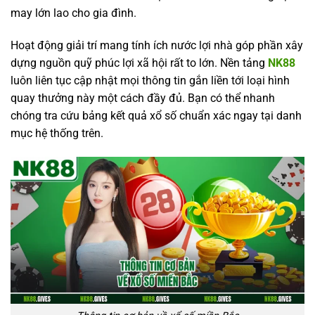
may lớn lao cho gia đình.
Hoạt động giải trí mang tính ích nước lợi nhà góp phần xây
dựng nguồn quỹ phúc lợi xã hội rất to lớn. Nền tảng
NK88
luôn liên tục cập nhật mọi thông tin gắn liền tới loại hình
quay thưởng này một cách đầy đủ. Bạn có thể nhanh
chóng tra cứu bảng kết quả
xổ số
chuẩn xác ngay tại danh
mục hệ thống trên.