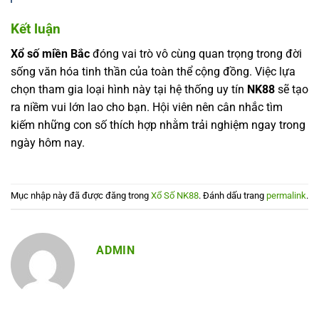
Kết luận
Xổ số miền Bắc
đóng vai trò vô cùng quan trọng trong đời
sống văn hóa tinh thần của toàn thể cộng đồng. Việc lựa
chọn tham gia loại hình này tại hệ thống uy tín
NK88
sẽ tạo
ra niềm vui lớn lao cho bạn. Hội viên nên cân nhắc tìm
kiếm những con số thích hợp nhằm trải nghiệm ngay trong
ngày hôm nay.
Mục nhập này đã được đăng trong
Xổ Số NK88
. Đánh dấu trang
permalink
.
ADMIN