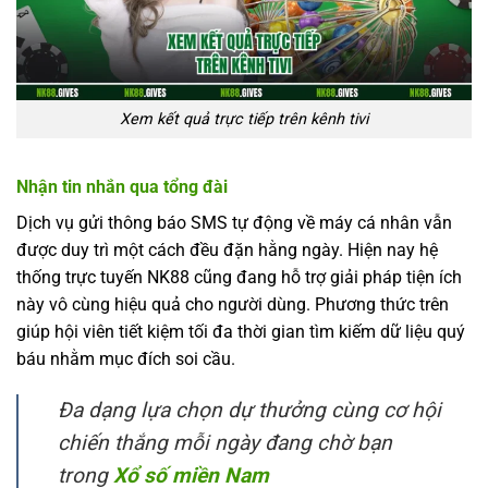
Xem kết quả trực tiếp trên kênh tivi
Nhận tin nhắn qua tổng đài
Dịch vụ gửi thông báo SMS tự động về máy cá nhân vẫn
được duy trì một cách đều đặn hằng ngày. Hiện nay hệ
thống trực tuyến NK88 cũng đang hỗ trợ giải pháp tiện ích
này vô cùng hiệu quả cho người dùng. Phương thức trên
giúp hội viên tiết kiệm tối đa thời gian tìm kiếm dữ liệu quý
báu nhằm mục đích soi cầu.
Đa dạng lựa chọn dự thưởng cùng cơ hội
chiến thắng mỗi ngày đang chờ bạn
trong
Xổ số miền Nam