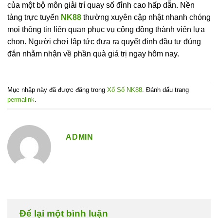
của một bộ môn giải trí quay số đỉnh cao hấp dẫn. Nền
tảng trực tuyến
NK88
thường xuyên cập nhật nhanh chóng
mọi thông tin liên quan phục vụ cộng đồng thành viên lựa
chọn. Người chơi lập tức đưa ra quyết định đầu tư đúng
đắn nhằm nhận về phần quà giá trị ngay hôm nay.
Mục nhập này đã được đăng trong
Xổ Số NK88
. Đánh dấu trang
permalink
.
ADMIN
Để lại một bình luận