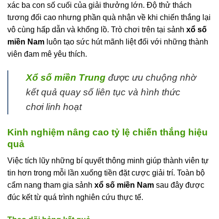
xác ba con số cuối của giải thưởng lớn. Độ thử thách
tương đối cao nhưng phần quà nhận về khi chiến thắng lại
vô cùng hấp dẫn và khổng lồ. Trò chơi trên tại sảnh
xổ số
miền Nam
luôn tạo sức hút mãnh liệt đối với những thành
viên đam mê yêu thích.
Xổ số miền Trung
được ưu chuộng nhờ
kết quả quay số liên tục và hình thức
chơi linh hoạt
Kinh nghiệm nâng cao tỷ lệ chiến thắng hiệu
quả
Việc tích lũy những bí quyết thông minh giúp thành viên tự
tin hơn trong mỗi lần xuống tiền đặt cược giải trí. Toàn bộ
cẩm nang tham gia sảnh
xổ số miền Nam
sau đây được
đúc kết từ quá trình nghiên cứu thực tế.