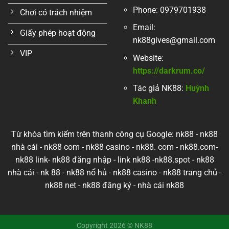
tử được thiết kế thuận tiện cùng các ô nhập dữ liệu trực
Phone: 0979701938
Chơi có trách nhiệm
quan. Hội viên có thể lưu lại bộ số ưa chuộng để áp dụng
Email:
cho những chu kỳ quay sau.
Giấy phép hoạt động
nk88gives@gmail.com
Loại hình xổ số điện toán
VIP
Website:
Thể loại này sở hữu cơ cấu giải thưởng phân chia theo
https://darkrum.co/
từng thứ bậc vô cùng minh bạch. Khi theo dõi
xổ số NK88
,
Tác giả NK88:
Huỳnh
hội viên sẽ thấy sự biến đổi giá trị tích lũy rất rõ ràng. Quá
Khanh
trình tổng hợp thông tin được thực hiện tự động bằng phần
mềm máy tính hiện đại nhất.
Từ khóa tìm kiếm trên thanh công cụ Google: nk88 - nk88
Sản phẩm quay số quốc tế
nhà cái - nk88 com - nk88 casino - nk88. com - nk88.com-
nk88 link- nk88 đăng nhập - link nk88 -nk88.spot - nk88
Đây là phương thức lấy kết quả trực tiếp từ các hội đồng
nhà cái - nk 88 - nk88 nổ hủ - nk88 casino - nk88 trang chủ -
mở thưởng lớn trên thế giới. Người chơi được mở rộng
nk88 net - nk88 đăng ký - nhà cái nk88
phạm vi trải nghiệm với nhiều quy luật dự đoán mới lạ độc
đáo. Toàn bộ dữ liệu hiển thị trùng khớp hoàn toàn với
thông tin từ trang chủ gốc nước ngoài.
Copyright 2026 © NK88