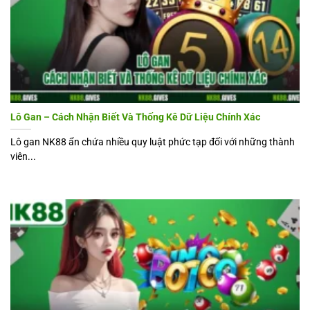
xổ số NK88
, bạn sẽ chứng kiến những vòng quay được tái
hiện vô cùng chân thực. Âm thanh sắc nét đi kèm tạo cảm
giác giống như đang có mặt trực tiếp tại trung tâm lớn.
Hệ thống NK88 tích hợp nền tảng này giúp đa dạng hóa
sản phẩm cho toàn bộ thành viên. Biểu đồ thống kê lịch sử
kết quả trước đó được cập nhật tự động sau mỗi kỳ mở
Lô Gan – Cách Nhận Biết Và Thống Kê Dữ Liệu Chính Xác
thưởng. Việc theo dõi
xổ số NK88
cho phép người tham gia
đưa ra nhận định riêng dựa trên số liệu sẵn có.
Lô gan NK88 ẩn chứa nhiều quy luật phức tạp đối với những thành
viên...