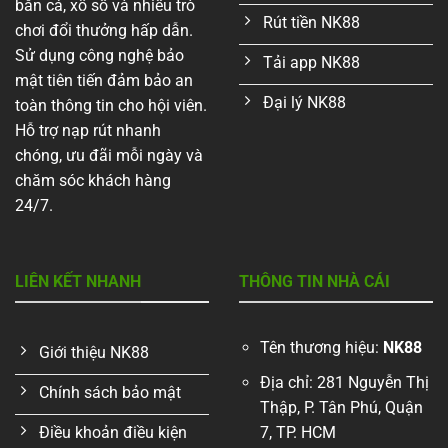
chỉ diễn ra trong vài giây ngắn ngủi cho đến một phút là
bắn cá, xổ số và nhiều trò
Rút tiền NK88
kết thúc. Bạn có thể thường xuyên tham gia dự đoán nhiều
chơi đổi thưởng hấp dẫn.
lượt liên tiếp suốt cả ngày rất dễ dàng.
Sử dụng công nghệ bảo
Tải app NK88
mật tiên tiến đảm bảo an
Đại lý NK88
toàn thông tin cho hội viên.
Hỗ trợ nạp rút nhanh
chóng, ưu đãi mỗi ngày và
chăm sóc khách hàng
24/7.
LIÊN KẾT NHANH
THÔNG TIN NHÀ CÁI
Hệ thống quay thưởng nhanh hoạt động liên tục
Tên thương hiệu:
NK88
Giới thiệu NK88
Trò chơi lô tô tự chọn tại sảnh xổ số NK88
Địa chỉ: 281 Nguyễn Thị
Chính sách bảo mật
Hệ thống NK88 cho phép người tham gia tự do tìm kiếm
Thập, P. Tân Phú, Quận
quyết định những dãy số yêu thích. Giao diện mua vé điện
7, TP. HCM
Điều khoản điều kiện