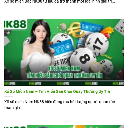
Xổ số miền Bắc NK88 từ lâu đã trở thành một loại hình giải trí...
cùng tốc độ xử lý nhanh.
Tổng quan giao diện xổ số NK88 phiên bản mới
Xổ Số Miền Nam – Tìm Hiểu Sân Chơi Quay Thưởng Uy Tín
Các đối tác cung ứng công nghệ quay thưởng
Xổ số miền Nam NK88 hiện đang thu hút lượng người quan tâm
Sự phát triển của
xổ số NK88
gắn liền với việc hợp tác
tham gia...
cùng các thương hiệu lớn toàn cầu. Thành viên sẽ nhận
được nhiều trải nghiệm hiện đại từ các nhà phát hành
danh tiếng thế giới.