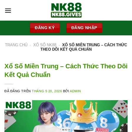
Chuyển
đến
nội
dung
ĐĂNG KÝ
ĐĂNG NHẬP
TRANG CHỦ
-
XỔ SỐ NK88
-
XỔ SỐ MIỀN TRUNG – CÁCH THỨC
THEO DÕI KẾT QUẢ CHUẨN
Xổ Số Miền Trung – Cách Thức Theo Dõi
Kết Quả Chuẩn
ĐÃ ĐĂNG TRÊN
THÁNG 5 20, 2026
BỞI
ADMIN