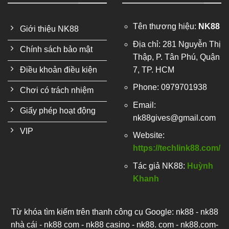
Tên thương hiệu:
NK88
Giới thiệu NK88
Địa chỉ: 281 Nguyễn Thị
Chính sách bảo mật
Thập, P. Tân Phú, Quận
7, TP. HCM
Điều khoản điều kiện
Phone: 0979701938
Chơi có trách nhiệm
Email:
Giấy phép hoạt động
nk88gives@gmail.com
VIP
Website:
https://techlink88.com/
Tác giả NK88:
Huỳnh
Khanh
Từ khóa tìm kiếm trên thanh công cụ Google: nk88 - nk88
nhà cái - nk88 com - nk88 casino - nk88. com - nk88.com-