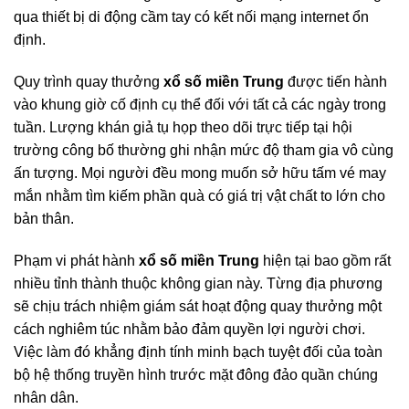
qua thiết bị di động cầm tay có kết nối mạng internet ổn
định.
Quy trình quay thưởng
xổ số miền Trung
được tiến hành
vào khung giờ cố định cụ thể đối với tất cả các ngày trong
tuần. Lượng khán giả tụ họp theo dõi trực tiếp tại hội
trường công bố thường ghi nhận mức độ tham gia vô cùng
ấn tượng. Mọi người đều mong muốn sở hữu tấm vé may
mắn nhằm tìm kiếm phần quà có giá trị vật chất to lớn cho
bản thân.
Phạm vi phát hành
xổ số miền Trung
hiện tại bao gồm rất
nhiều tỉnh thành thuộc không gian này. Từng địa phương
sẽ chịu trách nhiệm giám sát hoạt động quay thưởng một
cách nghiêm túc nhằm bảo đảm quyền lợi người chơi.
Việc làm đó khẳng định tính minh bạch tuyệt đối của toàn
bộ hệ thống truyền hình trước mặt đông đảo quần chúng
nhân dân.