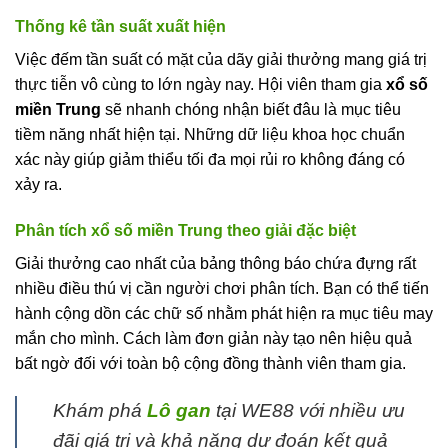
Thống kê tần suất xuất hiện
Việc đếm tần suất có mặt của dãy giải thưởng mang giá trị
thực tiễn vô cùng to lớn ngày nay. Hội viên tham gia
xổ số
miền Trung
sẽ nhanh chóng nhận biết đâu là mục tiêu
tiềm năng nhất hiện tại. Những dữ liệu khoa học chuẩn
xác này giúp giảm thiểu tối đa mọi rủi ro không đáng có
xảy ra.
Phân tích xổ số miền Trung theo giải đặc biệt
Giải thưởng cao nhất của bảng thông báo chứa đựng rất
nhiều điều thú vị cần người chơi phân tích. Bạn có thể tiến
hành cộng dồn các chữ số nhằm phát hiện ra mục tiêu may
mắn cho mình. Cách làm đơn giản này tạo nên hiệu quả
bất ngờ đối với toàn bộ cộng đồng thành viên tham gia.
Khám phá
Lô gan
tại WE88 với nhiều ưu
đãi giá trị và khả năng dự đoán kết quả