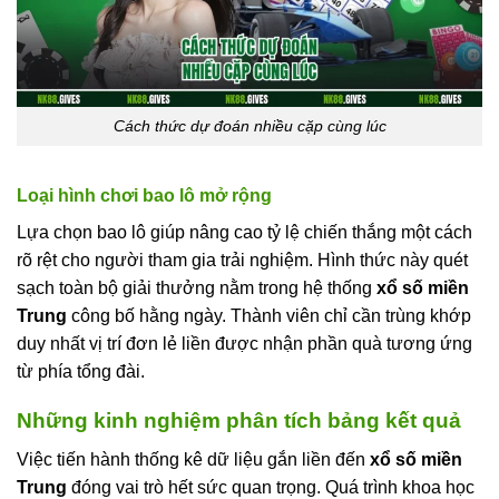
Cách thức dự đoán nhiều cặp cùng lúc
Loại hình chơi bao lô mở rộng
Lựa chọn bao lô giúp nâng cao tỷ lệ chiến thắng một cách
rõ rệt cho người tham gia trải nghiệm. Hình thức này quét
sạch toàn bộ giải thưởng nằm trong hệ thống
xổ số miền
Trung
công bố hằng ngày. Thành viên chỉ cần trùng khớp
duy nhất vị trí đơn lẻ liền được nhận phần quà tương ứng
từ phía tổng đài.
Những kinh nghiệm phân tích bảng kết quả
Việc tiến hành thống kê dữ liệu gắn liền đến
xổ số miền
Trung
đóng vai trò hết sức quan trọng. Quá trình khoa học