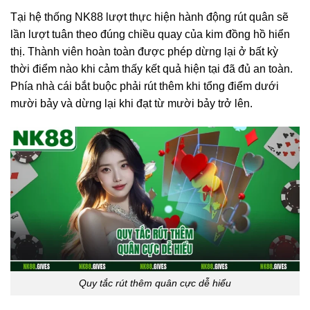
Tại hệ thống NK88 lượt thực hiện hành động rút quân sẽ
lần lượt tuân theo đúng chiều quay của kim đồng hồ hiển
thị. Thành viên hoàn toàn được phép dừng lại ở bất kỳ
thời điểm nào khi cảm thấy kết quả hiện tại đã đủ an toàn.
Phía nhà cái bắt buộc phải rút thêm khi tổng điểm dưới
mười bảy và dừng lại khi đạt từ mười bảy trở lên.
Quy tắc rút thêm quân cực dễ hiểu