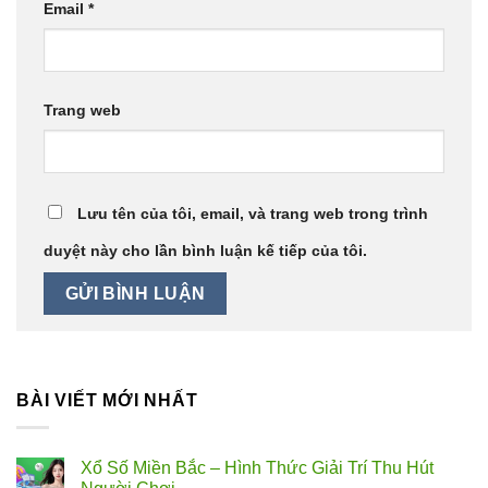
Email
*
Trang web
Lưu tên của tôi, email, và trang web trong trình
duyệt này cho lần bình luận kế tiếp của tôi.
BÀI VIẾT MỚI NHẤT
Xổ Số Miền Bắc – Hình Thức Giải Trí Thu Hút