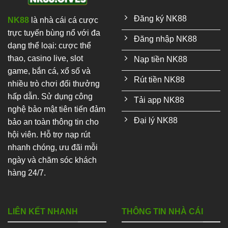
Đăng ký NK88
NK88
là nhà cái cá cược
trực tuyến bùng nổ với đa
Đăng nhập NK88
dạng thể loại: cược thể
thao, casino live, slot
Nạp tiền NK88
game, bắn cá, xổ số và
Rút tiền NK88
nhiều trò chơi đổi thưởng
hấp dẫn. Sử dụng công
Tải app NK88
nghệ bảo mật tiên tiến đảm
Đại lý NK88
bảo an toàn thông tin cho
hội viên. Hỗ trợ nạp rút
nhanh chóng, ưu đãi mỗi
ngày và chăm sóc khách
hàng 24/7.
LIÊN KẾT NHANH
THÔNG TIN NHÀ CÁI