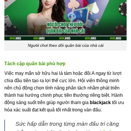
Người chơi theo dõi quân bài của nhà cái
Tách cặp quân bài phù hợp
Việc may mắn sở hữu hai lá tám hoặc đôi A ngay từ lượt
chia đầu tiên tạo ra lợi thế cực lớn. Hội viên thông minh
nên chủ động chọn tính năng phân tách nhằm phát triển
thành hai hướng chinh phục tiền thưởng riêng biệt. Hành
động sáng suốt trên giúp người tham gia
blackjack
tối ưu
hóa xác suất đạt kết quả tốt nhất trong ván đấu.
Sức hấp dẫn trong từng màn đấu trí căng