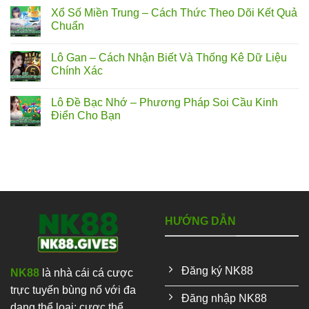
Xổ Số Miền Trung – Cách Thức Theo Dõi Kết Quả
Chuẩn
Lô Gan – Cách Nhận Biết Và Thống Kê Dữ Liệu
Chính Xác
Lô Đề Bạc Nhớ – Phương Pháp Soi Cầu Kinh
Điển Cho Bạn
HƯỚNG DẪN
Đăng ký NK88
NK88
là nhà cái cá cược
trực tuyến bùng nổ với đa
Đăng nhập NK88
dạng thể loại: cược thể