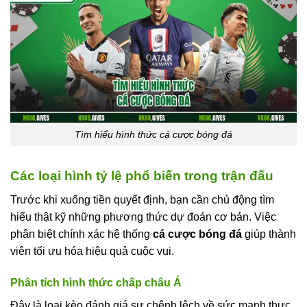
Tìm hiểu hình thức cá cược bóng đá
Các loại hình tỷ lệ phổ biến trong trận đấu
Trước khi xuống tiền quyết định, bạn cần chủ động tìm
hiểu thật kỹ những phương thức dự đoán cơ bản. Việc
phân biệt chính xác hệ thống
cá cược bóng đá
giúp thành
viên tối ưu hóa hiệu quả cuộc vui.
Phân tích hình thức chấp châu Á
Đây là loại kèo đánh giá sự chênh lệch về sức mạnh thực