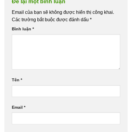
Để lại một bình luận
Email của bạn sẽ không được hiển thị công khai.
Các trường bắt buộc được đánh dấu
*
Bình luận
*
Tên
*
Email
*