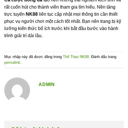
rất cuốn hút cho thành viên tham gia tìm hiểu. Nền tảng
trực tuyến
NK88
liên tục cập nhật mọi thông tin cần thiết
phục vụ người chơi một cách tốt nhất. Bạn nên trang bị kỹ
lưỡng kiến thức bổ ích trước khi bắt đầu bước vào hành
trình giải trí dài lâu.
Mục nhập này đã được đăng trong
Thể Thao NK88
. Đánh dấu trang
permalink
.
ADMIN