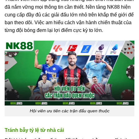
đã nắm vững mọi thông tin cần thiết. Nền tảng NK88 hiện
cung cấp đầy đủ các giải đấu lớn nhỏ trên khắp thế giới để
bạn theo dõi. Việc am hiểu cách vận hành chiến thuật của
từng đội bóng đem lại lợi điểm cực kỳ to lớn.
Hội viên ưu tiên các trận đấu quen thuộc
Tránh bẫy tỷ lệ từ nhà cái