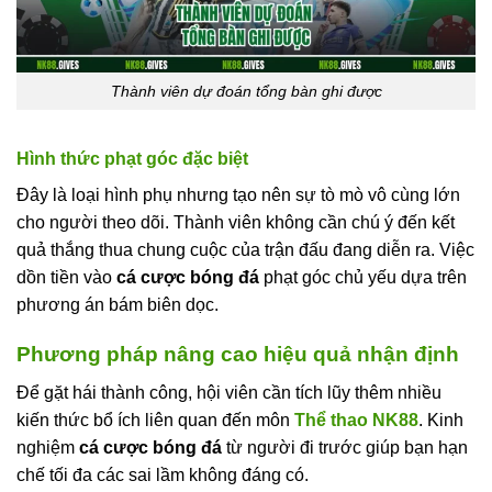
Thành viên dự đoán tổng bàn ghi được
Hình thức phạt góc đặc biệt
Đây là loại hình phụ nhưng tạo nên sự tò mò vô cùng lớn
cho người theo dõi. Thành viên không cần chú ý đến kết
quả thắng thua chung cuộc của trận đấu đang diễn ra. Việc
dồn tiền vào
cá cược bóng đá
phạt góc chủ yếu dựa trên
phương án bám biên dọc.
Phương pháp nâng cao hiệu quả nhận định
Để gặt hái thành công, hội viên cần tích lũy thêm nhiều
kiến thức bổ ích liên quan đến môn
Thể thao NK88
. Kinh
nghiệm
cá cược bóng đá
từ người đi trước giúp bạn hạn
chế tối đa các sai lầm không đáng có.