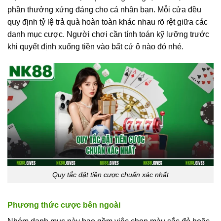
phần thưởng xứng đáng cho cá nhân bạn. Mỗi cửa đều
quy định tỷ lệ trả quà hoàn toàn khác nhau rõ rệt giữa các
danh mục cược. Người chơi cần tính toán kỹ lưỡng trước
khi quyết định xuống tiền vào bất cứ ô nào đó nhé.
Quy tắc đặt tiền cược chuẩn xác nhất
Phương thức cược bên ngoài