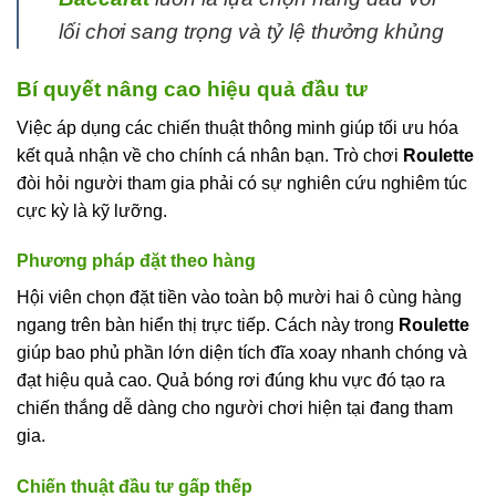
lối chơi sang trọng và tỷ lệ thưởng khủng
Bí quyết nâng cao hiệu quả đầu tư
Việc áp dụng các chiến thuật thông minh giúp tối ưu hóa
kết quả nhận về cho chính cá nhân bạn. Trò chơi
Roulette
đòi hỏi người tham gia phải có sự nghiên cứu nghiêm túc
cực kỳ là kỹ lưỡng.
Phương pháp đặt theo hàng
Hội viên chọn đặt tiền vào toàn bộ mười hai ô cùng hàng
ngang trên bàn hiển thị trực tiếp. Cách này trong
Roulette
giúp bao phủ phần lớn diện tích đĩa xoay nhanh chóng và
đạt hiệu quả cao. Quả bóng rơi đúng khu vực đó tạo ra
chiến thắng dễ dàng cho người chơi hiện tại đang tham
gia.
Chiến thuật đầu tư gấp thếp