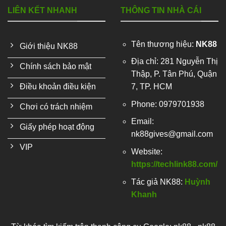
LIÊN KẾT NHANH
THÔNG TIN NHÀ CÁI
Tên thương hiệu:
NK88
Giới thiệu NK88
Địa chỉ: 281 Nguyễn Thị
Chính sách bảo mật
Thập, P. Tân Phú, Quận
7, TP. HCM
Điều khoản điều kiện
Phone: 0979701938
Chơi có trách nhiệm
Email:
Giấy phép hoạt động
nk88gives@gmail.com
VIP
Website:
https://techlink88.com/
Tác giả NK88:
Huỳnh
Khanh