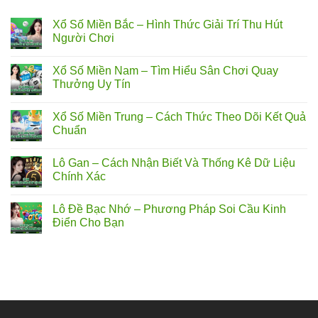
Xổ Số Miền Bắc – Hình Thức Giải Trí Thu Hút
Người Chơi
Xổ Số Miền Nam – Tìm Hiểu Sân Chơi Quay
Thưởng Uy Tín
Xổ Số Miền Trung – Cách Thức Theo Dõi Kết Quả
Chuẩn
Lô Gan – Cách Nhận Biết Và Thống Kê Dữ Liệu
Chính Xác
Lô Đề Bạc Nhớ – Phương Pháp Soi Cầu Kinh
Điển Cho Bạn