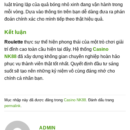
luật trùng lặp của quả bóng nhỏ xinh đang vận hành trong
mỗi vòng. Dựa vào thông tin trên bạn dễ dàng đưa ra phán
đoán chính xác cho mình tiếp theo thật hiệu quả.
Kết luận
Roulette
thực sự thể hiện phong thái của một trò chơi giải
trí đỉnh cao toàn cầu hiện tại đây. Hệ thống
Casino
NK88
đã xây dựng không gian chuyên nghiệp hoàn hảo
phục vụ thành viên thật tốt nhất. Quyết định đầu tư sáng
suốt sẽ tạo nên những kỷ niệm vô cùng đáng nhớ cho
chính cá nhân bạn.
Mục nhập này đã được đăng trong
Casino NK88
. Đánh dấu trang
permalink
.
ADMIN