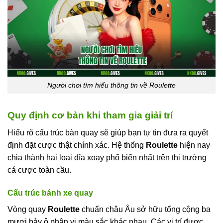
Người chơi tìm hiểu thông tin về Roulette
Quy định cơ bản khi tham gia giải trí
Hiểu rõ cấu trúc bàn quay sẽ giúp bạn tự tin đưa ra quyết
định đặt cược thật chính xác. Hệ thống
Roulette
hiện nay
chia thành hai loại đĩa xoay phổ biến nhất trên thị trường
cá cược toàn cầu.
Cấu trúc bánh xe quay
Vòng quay
Roulette
chuẩn châu Âu sở hữu tổng cộng ba
mươi bảy ô phân vị màu sắc khác nhau. Các vị trí được