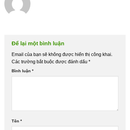
Để lại một bình luận
Email của bạn sẽ không được hiển thị công khai.
Các trường bắt buộc được đánh dấu
*
Bình luận
*
Tên
*