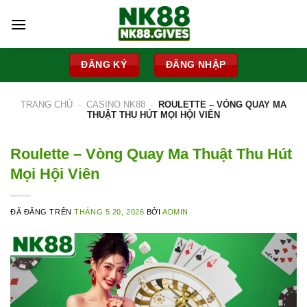
Chuyển
đến
nội
dung
ĐĂNG KÝ
ĐĂNG NHẬP
TRANG CHỦ
-
CASINO NK88
-
ROULETTE – VÒNG QUAY MA
THUẬT THU HÚT MỌI HỘI VIÊN
Roulette – Vòng Quay Ma Thuật Thu Hút
Mọi Hội Viên
ĐÃ ĐĂNG TRÊN
THÁNG 5 20, 2026
BỞI
ADMIN