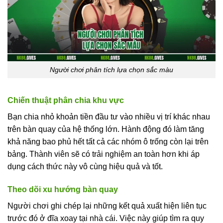
Người chơi phân tích lựa chọn sắc màu
Chiến thuật phân chia khu vực
Bạn chia nhỏ khoản tiền đầu tư vào nhiều vị trí khác nhau
trên bàn quay của hệ thống lớn. Hành động đó làm tăng
khả năng bao phủ hết tất cả các nhóm ô trống còn lại trên
bảng. Thành viên sẽ có trải nghiệm an toàn hơn khi áp
dụng cách thức này vô cùng hiệu quả và tốt.
Theo dõi xu hướng bàn quay
Người chơi ghi chép lại những kết quả xuất hiện liên tục
trước đó ở đĩa xoay tại nhà cái. Việc này giúp tìm ra quy