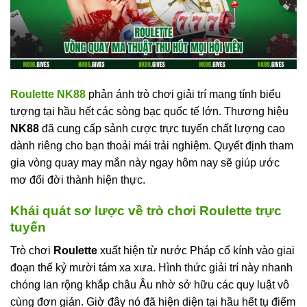
Roulette NK88
phản ánh trò chơi giải trí mang tính biểu
tượng tại hầu hết các sòng bạc quốc tế lớn. Thương hiệu
NK88
đã cung cấp sảnh cược trực tuyến chất lượng cao
dành riêng cho bạn thoải mái trải nghiệm. Quyết định tham
gia vòng quay may mắn này ngay hôm nay sẽ giúp ước
mơ đổi đời thành hiện thực.
Khái quát sơ lược về trò chơi Roulette trực
tuyến
Trò chơi
Roulette
xuất hiện từ nước Pháp cổ kính vào giai
đoạn thế kỷ mười tám xa xưa. Hình thức giải trí này nhanh
chóng lan rộng khắp châu Âu nhờ sở hữu các quy luật vô
cùng đơn giản. Giờ đây nó đã hiện diện tại hầu hết tụ điểm