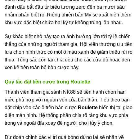
đánh dấu bắt đầu từ biểu tượng zero đến ba mươi sáu
nhằm phân biệt rõ. Riêng phiên bản Mỹ sẽ xuất hiện thêm
khu vực đặc biệt chứa hai ký tự không trùng lặp nhau.
Sự khác biệt nhỏ này tạo ra ảnh hưởng lớn tới tỷ lệ chiến
thắng của những người tham gia. Hội viên thường ưu tiên
lựa chọn hình thức có một ô màu xanh để giảm thiểu rủi ro
thua. Tông sắc còn lại chia đều cho các cửa đỏ hoặc đen
xen kẽ trên toàn bộ bàn cược này.
Quy tắc đặt tiền cược trong Roulette
Thành viên tham gia sảnh NK88 sẽ tiến hành chọn hạn
mức phù hợp với nguồn vốn của bản thân. Tiếp theo bạn
đặt chip vào các ô trên bàn cược
Roulette
hiển thị tại giao
diện màn hình. Hệ thống phân chia rõ ràng khu vực phía
trong và ngoài đĩa xoay để người chơi tùy ý chọn.
Dự đoán chính xác vị trí quả bóng dừng lại sẽ nhận về