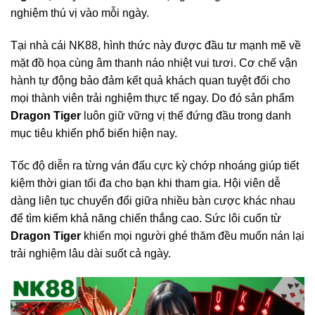
nghiệm thú vị vào mỗi ngày.
Tại nhà cái NK88, hình thức này được đầu tư mạnh mẽ về
mặt đồ họa cùng âm thanh náo nhiệt vui tươi. Cơ chế vận
hành tự động bảo đảm kết quả khách quan tuyệt đối cho
mọi thành viên trải nghiệm thực tế ngay. Do đó sản phẩm
Dragon Tiger
luôn giữ vững vị thế đứng đầu trong danh
mục tiêu khiển phổ biến hiện nay.
Tốc độ diễn ra từng ván đấu cực kỳ chớp nhoáng giúp tiết
kiệm thời gian tối đa cho bạn khi tham gia. Hội viên dễ
dàng liên tục chuyển đổi giữa nhiều bàn cược khác nhau
để tìm kiếm khả năng chiến thắng cao. Sức lôi cuốn từ
Dragon Tiger
khiến mọi người ghé thăm đều muốn nán lại
trải nghiệm lâu dài suốt cả ngày.