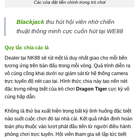
Các cửa đặt tiền chính trong trò chơi
Blackjack
thu hút hội viên nhờ chiến
thuật thông minh cực cuốn hút tại WE88
Quy tắc chia các lá
Dealer tại NK88 sẽ rút một lá duy nhất giao cho mỗi bên
tương ứng trên bàn đấu trong mỗi vòng. Quá trình diễn ra
vô cùng công khai dưới sự giám sát từ hệ thống camera
trực tuyến độ nét cao tại. Hình thức chia này tạo nên nét
đặc trưng riêng biệt của trò chơi
Dragon Tiger
cực kỳ vô
cùng hấp dẫn.
Không lá thứ ba xuất hiện trong bất kỳ tình huống đặc biệt
nào suốt cuộc chơi đó tại nhà cái. Kết quả nhận định hoàn
toàn phụ thuộc vào lượt phát đầu tiên từ người điều hành
phòng chơi trực tuyến. Hội viên tham gia sẽ lập tức biết