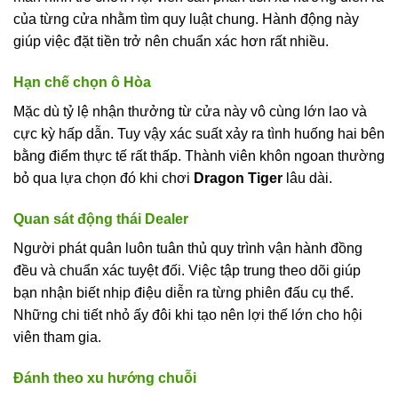
của từng cửa nhằm tìm quy luật chung. Hành động này
giúp việc đặt tiền trở nên chuẩn xác hơn rất nhiều.
Hạn chế chọn ô Hòa
Mặc dù tỷ lệ nhận thưởng từ cửa này vô cùng lớn lao và
cực kỳ hấp dẫn. Tuy vậy xác suất xảy ra tình huống hai bên
bằng điểm thực tế rất thấp. Thành viên khôn ngoan thường
bỏ qua lựa chọn đó khi chơi
Dragon Tiger
lâu dài.
Quan sát động thái Dealer
Người phát quân luôn tuân thủ quy trình vận hành đồng
đều và chuẩn xác tuyệt đối. Việc tập trung theo dõi giúp
bạn nhận biết nhịp điệu diễn ra từng phiên đấu cụ thể.
Những chi tiết nhỏ ấy đôi khi tạo nên lợi thế lớn cho hội
viên tham gia.
Đánh theo xu hướng chuỗi