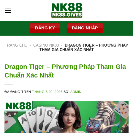
Chuyển
đến
nội
dung
ĐĂNG KÝ
ĐĂNG NHẬP
TRANG CHỦ
-
CASINO NK88
-
DRAGON TIGER – PHƯƠNG PHÁP
THAM GIA CHUẨN XÁC NHẤT
Dragon Tiger – Phương Pháp Tham Gia
Chuẩn Xác Nhất
ĐÃ ĐĂNG TRÊN
THÁNG 5 20, 2026
BỞI
ADMIN