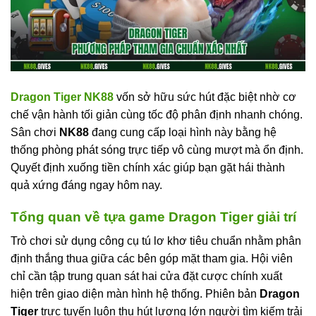
Dragon Tiger NK88
vốn sở hữu sức hút đặc biệt nhờ cơ
chế vận hành tối giản cùng tốc độ phân định nhanh chóng.
Sân chơi
NK88
đang cung cấp loại hình này bằng hệ
thống phòng phát sóng trực tiếp vô cùng mượt mà ổn định.
Quyết định xuống tiền chính xác giúp bạn gặt hái thành
quả xứng đáng ngay hôm nay.
Tổng quan về tựa game Dragon Tiger giải trí
Trò chơi sử dụng công cụ tú lơ khơ tiêu chuẩn nhằm phân
định thắng thua giữa các bên góp mặt tham gia. Hội viên
chỉ cần tập trung quan sát hai cửa đặt cược chính xuất
hiện trên giao diện màn hình hệ thống. Phiên bản
Dragon
Tiger
trực tuyến luôn thu hút lượng lớn người tìm kiếm trải