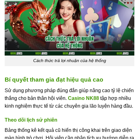
Cách thức trả lợi nhuận của hệ thống
Bí quyết tham gia đạt hiệu quả cao
Sử dụng phương pháp đúng đắn giúp nâng cao tỷ lệ chiến
thắng cho bản thân hội viên.
Casino NK88
tập hợp nhiều
kinh nghiệm thực tế từ các chuyên gia lão luyện hàng đầu.
Theo dõi lịch sử phiên
Bảng thống kê kết quả cũ hiển thị công khai trên giao diện
màn hình trò chơi. Hội viên cần phân tích xu hướng diễn ra