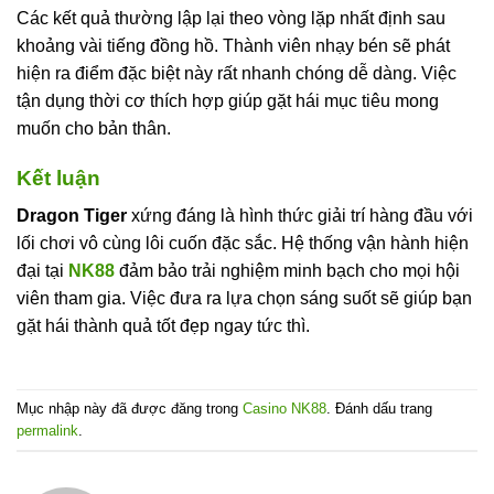
Các kết quả thường lập lại theo vòng lặp nhất định sau
khoảng vài tiếng đồng hồ. Thành viên nhạy bén sẽ phát
hiện ra điểm đặc biệt này rất nhanh chóng dễ dàng. Việc
tận dụng thời cơ thích hợp giúp gặt hái mục tiêu mong
muốn cho bản thân.
Kết luận
Dragon Tiger
xứng đáng là hình thức giải trí hàng đầu với
lối chơi vô cùng lôi cuốn đặc sắc. Hệ thống vận hành hiện
đại tại
NK88
đảm bảo trải nghiệm minh bạch cho mọi hội
viên tham gia. Việc đưa ra lựa chọn sáng suốt sẽ giúp bạn
gặt hái thành quả tốt đẹp ngay tức thì.
Mục nhập này đã được đăng trong
Casino NK88
. Đánh dấu trang
permalink
.