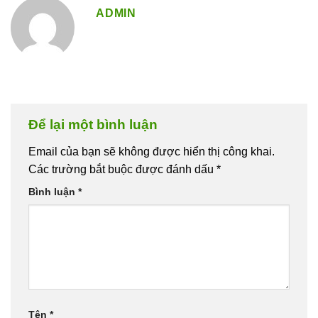
ADMIN
Để lại một bình luận
Email của bạn sẽ không được hiển thị công khai.
Các trường bắt buộc được đánh dấu
*
Bình luận
*
Tên
*