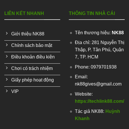
LIÊN KẾT NHANH
THÔNG TIN NHÀ CÁI
Tên thương hiệu:
NK88
Giới thiệu NK88
Địa chỉ: 281 Nguyễn Thị
Chính sách bảo mật
Thập, P. Tân Phú, Quận
7, TP. HCM
Điều khoản điều kiện
Phone: 0979701938
Chơi có trách nhiệm
Email:
Giấy phép hoạt động
nk88gives@gmail.com
VIP
Website:
https://techlink88.com/
Tác giả NK88:
Huỳnh
Khanh